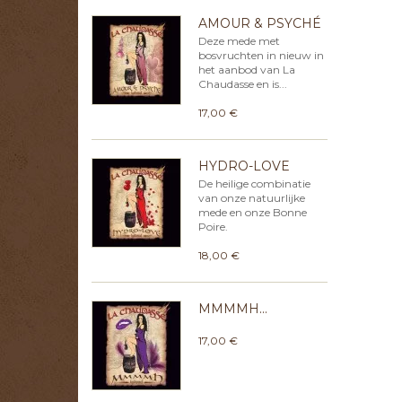
AMOUR & PSYCHÉ
Deze mede met
bosvruchten in nieuw in
het aanbod van La
Chaudasse en is...
17,00 €
HYDRO-LOVE
De heilige combinatie
van onze natuurlijke
mede en onze Bonne
Poire.
18,00 €
MMMMH...
17,00 €