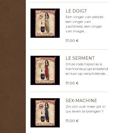
LE DOIGT
Een vinger van plezier,
een vinger van
zachtheid, een vinger
van magie...
17,00 €
LE SERMENT
Onze rode hipocras is
harmonieus sprankelend
en kan op verschillende...
17,00 €
SEX-MACHINE
Zin om wat meer pit in
uw leven te brengen ?
17,00 €