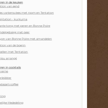
uren in de keuken
ation van eend
jes varkensvlees met room en Tentation
Tentation - kurkuma
ante tong met peren en Bonne Poire
delgebakje met peer
yon van Bonne Poire met amandelen
tion van de boerin
bellen met Tentation
misu arrangé
ren in cocktails
averne
rleidster
asse's coffee
ring
elijke Mededeling