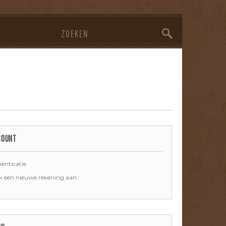
COUNT
enticatie
 een nieuwe rekening aan