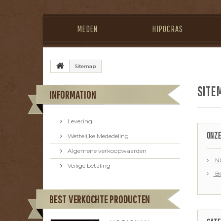
MEDEN
HIPOCRAS
Sitemap
SITE
INFORMATION
Levering
ONZE
Wettelijke Mededeling
Algemene verkoopwaarden
Ni
Veilige betaling
Be
BEST VERKOCHTE PRODUCTEN