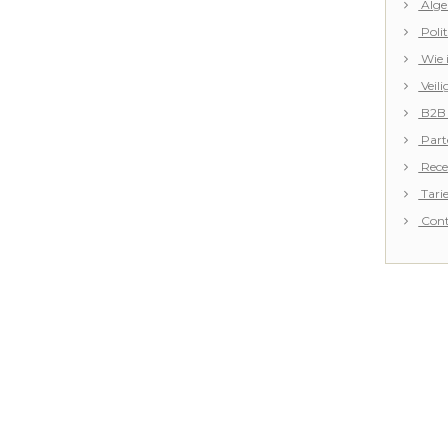
Alge
Polit
Wie 
Veili
B2B :
Part
Rece
Tari
Cont