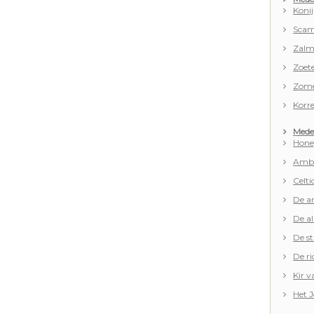
Koni
Scam
Zalm
Zoet
Zome
Korr
Mede 
Hone
Amb
Celti
De art
De a
De st
De ri
Kir v
Het 