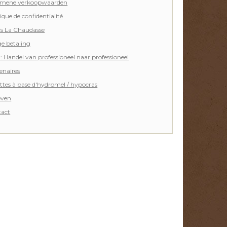
mene verkoopwaarden
ique de confidentialité
is La Chaudasse
ge betaling
 Handel van professioneel naar professioneel
enaires
ttes à base d'hydromel / hypocras
even
act