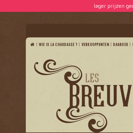
Cookies beheer paneel
lager prijzen g
WIE IS LA CHAUDASSE ?
VERKOOPPUNTEN
DAGBOEK