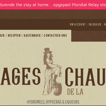
edurende the stay at home... opgepast Mondial Relay sto
UW ACCOUNT
INLOGGEN
N
B2B
RECEPTEN
GASTENBOEK
CONTACTEER ONS
HYDROMELS, HYPOCRAS & LIQUEURS