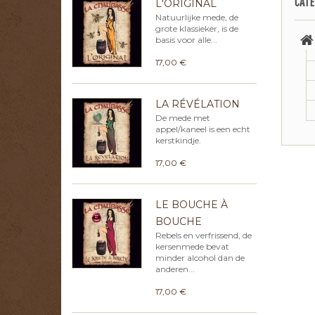
CATE
L'ORIGINAL
Natuurlijke mede, de
grote klassieker, is de
basis voor alle...
17,00 €
LA RÉVÉLATION
De mede met
appel/kaneel is een echt
kerstkindje.
17,00 €
LE BOUCHE À
BOUCHE
Rebels en verfrissend, de
kersenmede bevat
minder alcohol dan de
anderen...
17,00 €