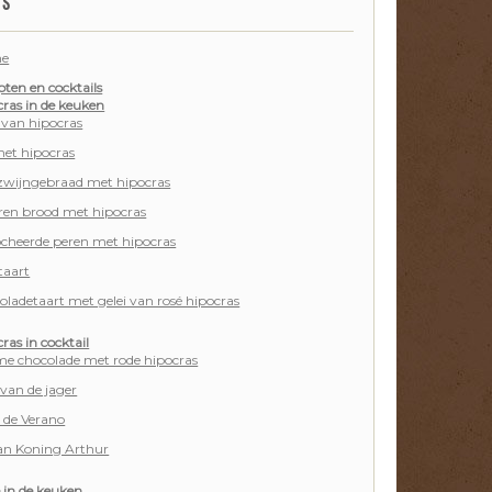
'S
e
ten en cocktails
cras in de keuken
 van hipocras
met hipocras
zwijngebraad met hipocras
oren brood met hipocras
cheerde peren met hipocras
taart
ladetaart met gelei van rosé hipocras
ras in cocktail
e chocolade met rode hipocras
van de jager
 de Verano
van Koning Arthur
 in de keuken