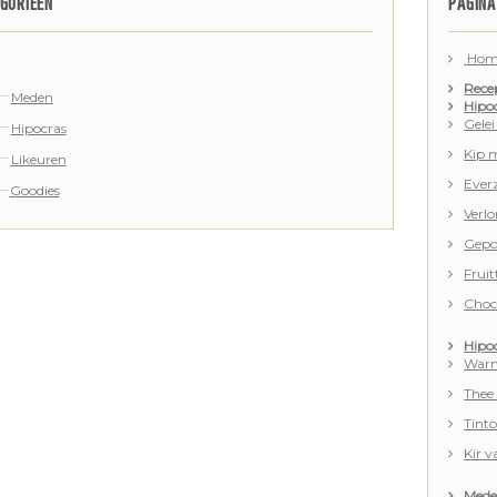
GORIEËN
PAGINA
Hom
Recep
Meden
Hipo
Gelei
Hipocras
Kip 
Likeuren
Ever
Goodies
Verl
Gepo
Fruit
Choco
Hipoc
Warm
Thee 
Tinto
Kir 
Mede