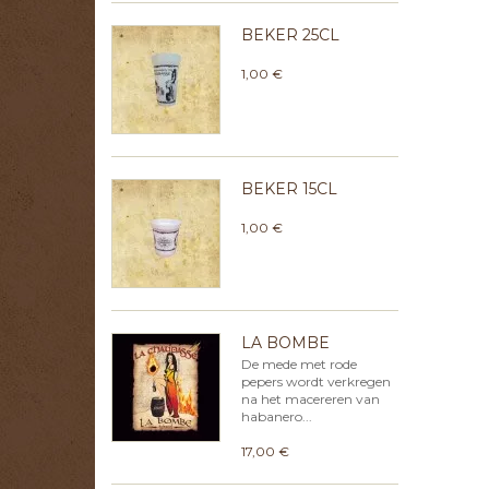
BEKER 25CL
1,00 €
BEKER 15CL
1,00 €
LA BOMBE
De mede met rode
pepers wordt verkregen
na het macereren van
habanero...
17,00 €