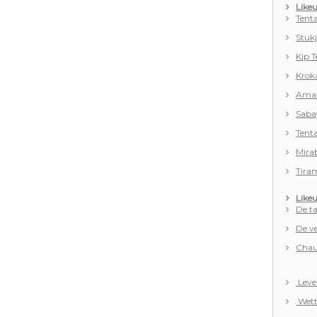
Like
Tent
Stuk
Kip 
Krok
Aman
Saba
Tenta
Mira
Tira
Likeu
De t
De ve
Chaud
Leve
Wett