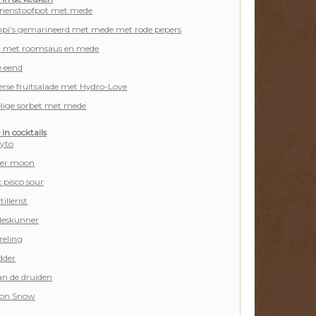
jnenstoofpot met mede
pi’s gemarineerd met mede met rode pepers
 met roomsaus en mede
e eend
rse fruitsalade met Hydro-Love
elige sorbet met mede
in cocktails
yto
er moon
c pisco sour
illerist
lleskunner
reling
dder
an de druïden
Jon Snow