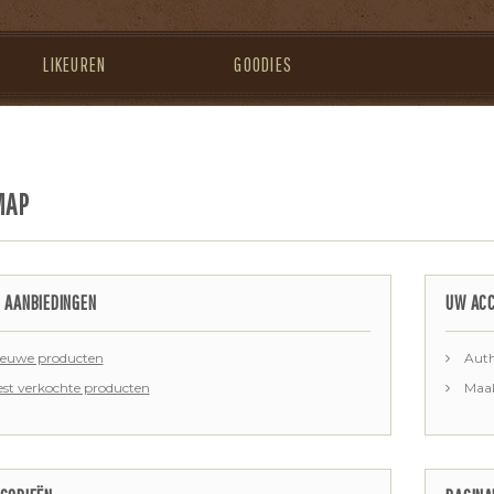
LIKEUREN
GOODIES
MAP
 AANBIEDINGEN
UW AC
euwe producten
Auth
st verkochte producten
Maak