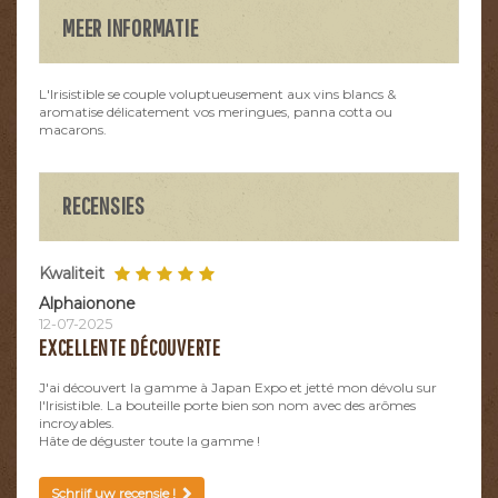
MEER INFORMATIE
L'Irisistible se couple voluptueusement aux vins blancs &
aromatise délicatement vos meringues, panna cotta ou
macarons.
RECENSIES
Kwaliteit
Alphaionone
12-07-2025
EXCELLENTE DÉCOUVERTE
J'ai découvert la gamme à Japan Expo et jetté mon dévolu sur
l'Irisistible. La bouteille porte bien son nom avec des arômes
incroyables.
Hâte de déguster toute la gamme !
Schrijf uw recensie !