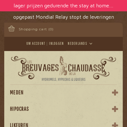
Cookies beheer paneel
lager prijzen gedurende the stay at home...
opgepast Mondial Relay stopt de leveringen
Shopping cart
(0)
UW ACCOUNT
INLOGGEN
NEDERLANDS
HYDROMELS, HYPOCRAS & LIQUEURS
MEDEN
HIPOCRAS
LIKEUREN