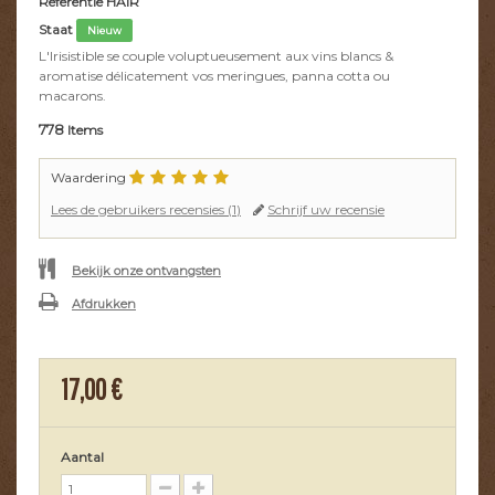
Referentie
HAIR
Staat
Nieuw
L'Irisistible se couple voluptueusement aux vins blancs &
aromatise délicatement vos meringues, panna cotta ou
macarons.
778
Items
Waardering
Lees de gebruikers recensies (
1
)
Schrijf uw recensie
Bekijk onze ontvangsten
Afdrukken
17,00 €
Aantal