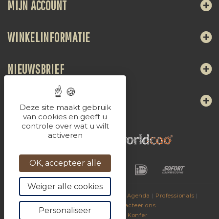
MIJN ACCOUNT
WINKELINFORMATIE
NIEUWSBRIEF
VOLG ONS
Deze site maakt gebruik
van cookies en geeft u
controle over wat u wilt
activeren
OK, accepteer alle
Weiger alle cookies
© 2017
Dranken van La Chaudasse
|
Agenda
|
Professionals
|
Vrienden sites
|
Contacteer ons
Personaliseer
Aangedreven door
Konfer