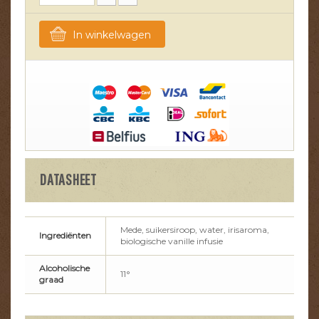
In winkelwagen
DATASHEET
Mede, suikersiroop, water, irisaroma,
Ingrediënten
biologische vanille infusie
Alcoholische
11°
graad