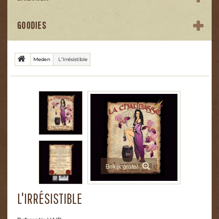
GOODIES
Meden
L'Irrésistible
Bekijk groter
L'IRRÉSISTIBLE