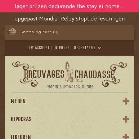
Cookies beheer paneel
lager prijzen gedurende the stay at home...
opgepast Mondial Relay stopt de leveringen
Shopping cart
(0)
UW ACCOUNT
INLOGGEN
NEDERLANDS
HYDROMELS, HYPOCRAS & LIQUEURS
MEDEN
HIPOCRAS
LIKEUREN