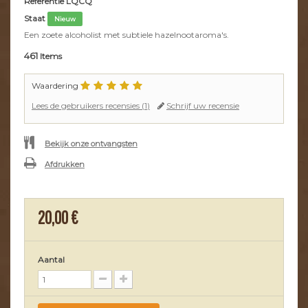
Referentie
LQCQ
Staat
Nieuw
Een zoete alcoholist met subtiele hazelnootaroma's.
461
Items
Waardering
Lees de gebruikers recensies (
1
)
Schrijf uw recensie
Bekijk onze ontvangsten
Afdrukken
20,00 €
Aantal