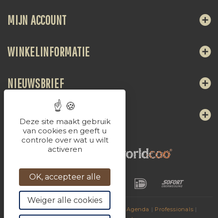
MIJN ACCOUNT
WINKELINFORMATIE
NIEUWSBRIEF
VOLG ONS
Deze site maakt gebruik
van cookies en geeft u
controle over wat u wilt
activeren
OK, accepteer alle
Weiger alle cookies
© 2017
Dranken van La Chaudasse
|
Agenda
|
Professionals
|