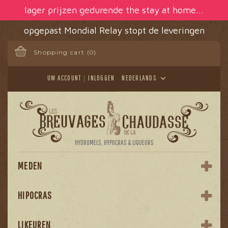
Cookies beheer paneel
lager prijzen gedurende the stay at home...
opgepast Mondial Relay stopt de leveringen
Shopping cart
(0)
UW ACCOUNT
INLOGGEN
NEDERLANDS
HYDROMELS, HYPOCRAS & LIQUEURS
MEDEN
HIPOCRAS
LIKEUREN