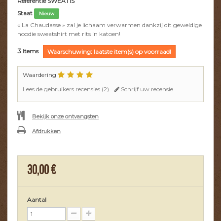
Referentie
SWEAT1S
Staat
Nieuw
« La Chaudasse » zal je lichaam verwarmen dankzij dit geweldige
hoodie sweatshirt met rits in katoen!
3
Items
Waarschuwing: laatste item(s) op voorraad!
Waardering
Lees de gebruikers recensies (
2
)
Schrijf uw recensie
Bekijk onze ontvangsten
Afdrukken
30,00 €
Aantal