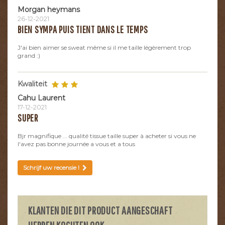
Morgan heymans
26-12-2021
BIEN SYMPA PUIS TIENT DANS LE TEMPS
J'ai bien aimer se sweat même si il me taille légèrement trop
grand :)
Kwaliteit
Cahu Laurent
17-12-2021
SUPER
Bjr magnifique ... qualité tissue taille super à acheter si vous ne
l'avez pas bonne journée a vous et a tous
Schrijf uw recensie !
KLANTEN DIE DIT PRODUCT AANGESCHAFT