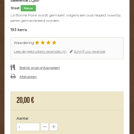
Referentie
LQBP
Staat
Nieuw
La Bonne Poire wordt gemaakt volgens een oud respect waarbij
peren gemarcereerd worden.
193
Items
Waardering
Lees de gebruikers recensies (
4
)
Schrijf uw recensie
Bekijk onze ontvangsten
Afdrukken
20,00 €
Aantal