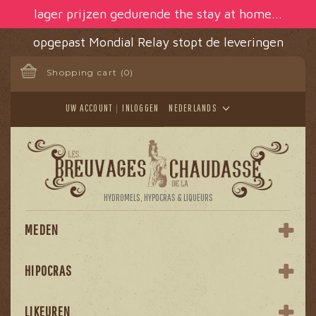
Cookies beheer paneel
lager prijzen gedurende the stay at home...
opgepast Mondial Relay stopt de leveringen
Shopping cart
(0)
UW ACCOUNT
INLOGGEN
NEDERLANDS
HYDROMELS, HYPOCRAS & LIQUEURS
MEDEN
HIPOCRAS
LIKEUREN