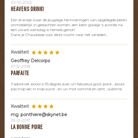
30-10-2022
HEAVENS DRINK!
Een drankje waar de jeugdige herinneringen van opgelegde peren
onmiddellijk in gedachten komen, een klein glaasje 's avonds na
een zware werkdag is hemels genot!
Dank je Chaudasse voor deze vlucht naar het verleden...
Kwaliteit
Geoffrey Delcorps
27-12-2018
PARFAITE
J'adore cet alcool à 35 degrés avec un fabuleux goût poire ; alcool
pas trop sec ni trop sucré ; en un mot comme en cent ; sublime
Kwaliteit
mg .ponthiere@skynet.be
29-12-2017
LA BONNE POIRE
super bon!