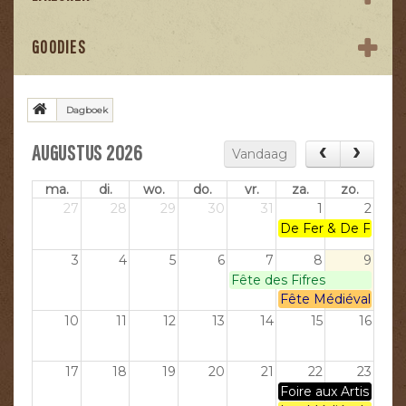
GOODIES
Dagboek
AUGUSTUS 2026
Vandaag
ma.
di.
wo.
do.
vr.
za.
zo.
27
28
29
30
31
1
2
De Fer & De Feu
3
4
5
6
7
8
9
Fête des Fifres
Fête Médiévale de 
10
11
12
13
14
15
16
17
18
19
20
21
22
23
Foire aux Artisans -