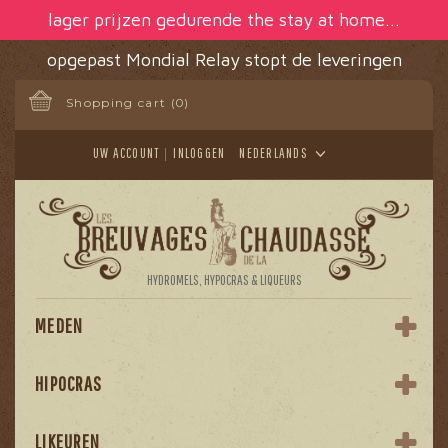
Cookies beheer paneel
lager prijzen gedurende the stay at home...
opgepast Mondial Relay stopt de leveringen
Shopping cart
(0)
UW ACCOUNT
INLOGGEN
NEDERLANDS
HYDROMELS, HYPOCRAS & LIQUEURS
MEDEN
HIPOCRAS
LIKEUREN