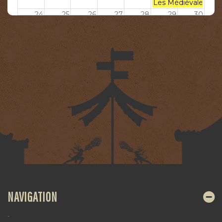
Les Médiévales de 
24
25
26
27
28
29
30
31
1
2
3
4
5
6
Franche Foire du Fe
Les Médiévales au b
Médiévales de Soig
NAVIGATION