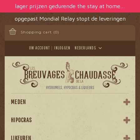
Cookies beheer paneel
lager prijzen gedurende the stay at home...
opgepast Mondial Relay stopt de leveringen
Shopping cart
(0)
UW ACCOUNT
INLOGGEN
NEDERLANDS
HYDROMELS, HYPOCRAS & LIQUEURS
MEDEN
HIPOCRAS
LIKEUREN