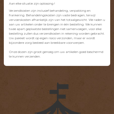
Aan elke situatie zijn oplossing !
Verzendkosten zijn inclusief behandeling, verpakking en
frankering. Behandelingskosten zijn vaste bedragen, terwijl
vervoerskosten afhankelijk zijn van het totaalgewicht. We raden u
aan uw artikelen onder te brengen in één bestelling. We kunnen
twee apart geplaatste bestellingen niet samenvoegen, voor elke
bestelling zullen dus verzendkosten in rekening worden gebracht.
Uw pakket wordt op eigen risico verzonden, maar er wordt
bijzondere zorg besteed aan breekbare voorwerpen.
Onze dozen zijn groot genoeg om uw artikelen goed beschermd
te kunnen verzenden.