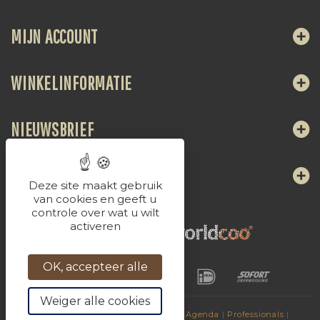
MIJN ACCOUNT
WINKELINFORMATIE
NIEUWSBRIEF
VOLG ONS
Deze site maakt gebruik
van cookies en geeft u
controle over wat u wilt
activeren
OK, accepteer alle
Weiger alle cookies
© 2017
Dranken van La Chaudasse
|
Agenda
|
Professionals
|