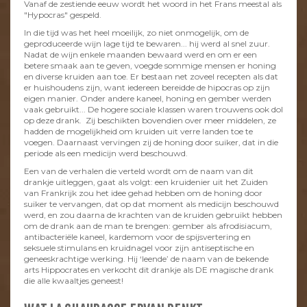
Vanaf de zestiende eeuw wordt het woord in het Frans meestal als
"Hypocras" gespeld.
In die tijd was het heel moeilijk, zo niet onmogelijk, om de
geproduceerde wijn lage tijd te bewaren... hij werd al snel zuur.
Nadat de wijn enkele maanden bewaard werd en om er een
betere smaak aan te geven, voegde sommige mensen er honing
en diverse kruiden aan toe. Er bestaan net zoveel recepten als dat
er huishoudens zijn, want iedereen bereidde de hipocras op zijn
eigen manier. Onder andere kaneel, honing en gember werden
vaak gebruikt... De hogere sociale klassen waren trouwens ook dol
op deze drank. Zij beschikten bovendien over meer middelen, ze
hadden de mogelijkheid om kruiden uit verre landen toe te
voegen. Daarnaast vervingen zij de honing door suiker, dat in die
periode als een medicijn werd beschouwd.
Een van de verhalen die verteld wordt om de naam van dit
drankje uitleggen, gaat als volgt: een kruidenier uit het Zuiden
van Frankrijk zou het idee gehad hebben om de honing door
suiker te vervangen, dat op dat moment als medicijn beschouwd
werd, en zou daarna de krachten van de kruiden gebruikt hebben
om de drank aan de man te brengen: gember als afrodisiacum,
antibacteriële kaneel, kardemom voor de spijsvertering en
seksuele stimulans en kruidnagel voor zijn antiseptische en
geneeskrachtige werking. Hij ‘leende’ de naam van de bekende
arts Hippocrates en verkocht dit drankje als DE magische drank
die alle kwaaltjes geneest!