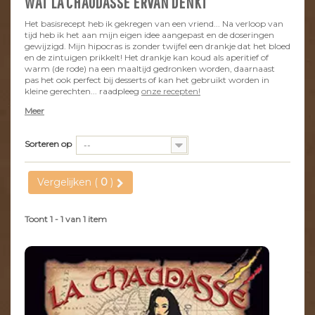
WAT LA CHAUDASSE ERVAN DENKT
Het basisrecept heb ik gekregen van een vriend... Na verloop van
tijd heb ik het aan mijn eigen idee aangepast en de doseringen
gewijzigd. Mijn hipocras is zonder twijfel een drankje dat het bloed
en de zintuigen prikkelt! Het drankje kan koud als aperitief of
warm (de rode) na een maaltijd gedronken worden, daarnaast
pas het ook perfect bij desserts of kan het gebruikt worden in
kleine gerechten... raadpleeg
onze recepten!
Meer
Sorteren op
--
Vergelijken (
0
)
Toont 1 - 1 van 1 item