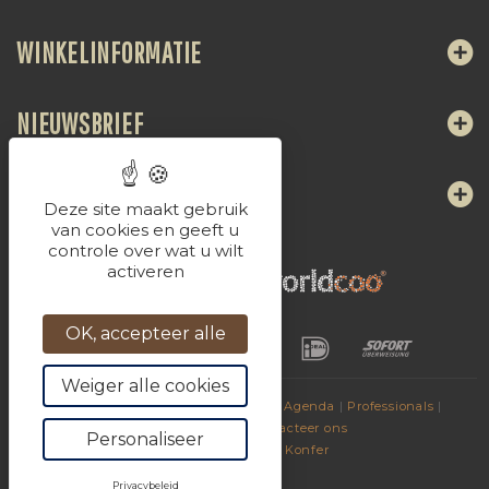
WINKELINFORMATIE
NIEUWSBRIEF
VOLG ONS
Deze site maakt gebruik
van cookies en geeft u
controle over wat u wilt
activeren
OK, accepteer alle
Weiger alle cookies
© 2017
Dranken van La Chaudasse
|
Agenda
|
Professionals
|
Vrienden sites
|
Contacteer ons
Personaliseer
Aangedreven door
Konfer
Privacybeleid