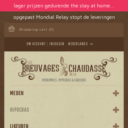
Cookies beheer paneel
lager prijzen gedurende the stay at home...
opgepast Mondial Relay stopt de leveringen
Shopping cart
(0)
UW ACCOUNT
INLOGGEN
NEDERLANDS
HYDROMELS, HYPOCRAS & LIQUEURS
MEDEN
HIPOCRAS
LIKEUREN