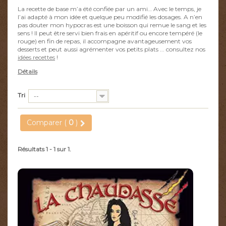
La recette de base m’a été confiée par un ami… Avec le temps, je
l’ai adapté à mon idée et quelque peu modifié les dosages. A n’en
pas douter mon hypocras est une boisson qui remue le sang et les
sens ! Il peut être servi bien frais en apéritif ou encore tempéré (le
rouge) en fin de repas, il accompagne avantageusement vos
desserts et peut aussi agrémenter vos petits plats ... consultez nos
idées recettes
!
Détails
Tri
--
Comparer (
0
)
Résultats 1 - 1 sur 1.