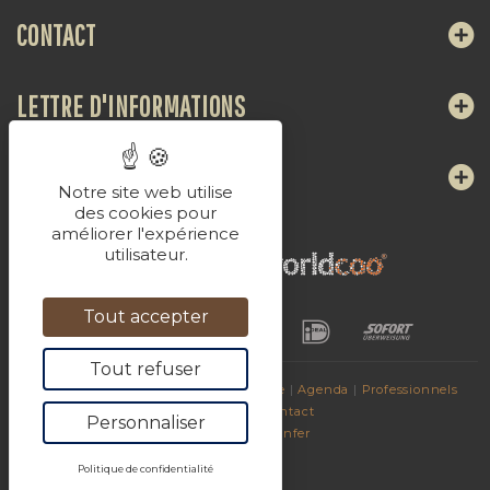
CONTACT
LETTRE D'INFORMATIONS
NOUS SUIVRE
Notre site web utilise
des cookies pour
améliorer l'expérience
utilisateur.
Tout accepter
Tout refuser
© 2017
Les Breuvages de La Chaudasse
|
Agenda
|
Professionnels
|
Sites amis
|
Contact
Personnaliser
Propulsé par
Konfer
Politique de confidentialité