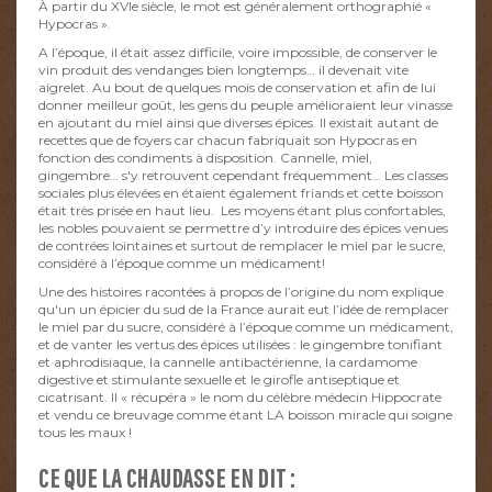
À partir du XVIe siècle, le mot est généralement orthographié «
Hypocras ».
A l’époque, il était assez difficile, voire impossible, de conserver le
vin produit des vendanges bien longtemps… il devenait vite
aigrelet. Au bout de quelques mois de conservation et afin de lui
donner meilleur goût, les gens du peuple amélioraient leur vinasse
en ajoutant du miel ainsi que diverses épices. Il existait autant de
recettes que de foyers car chacun fabriquait son Hypocras en
fonction des condiments à disposition. Cannelle, miel,
gingembre… s'y retrouvent cependant fréquemment… Les classes
sociales plus élevées en étaient également friands et cette boisson
était très prisée en haut lieu. Les moyens étant plus confortables,
les nobles pouvaient se permettre d’y introduire des épices venues
de contrées lointaines et surtout de remplacer le miel par le sucre,
considéré à l’époque comme un médicament!
Une des histoires racontées à propos de l’origine du nom explique
qu'un un épicier du sud de la France aurait eut l’idée de remplacer
le miel par du sucre, considéré à l’époque comme un médicament,
et de vanter les vertus des épices utilisées : le gingembre tonifiant
et aphrodisiaque, la cannelle antibactérienne, la cardamome
digestive et stimulante sexuelle et le girofle antiseptique et
cicatrisant. Il « récupéra » le nom du célèbre médecin Hippocrate
et vendu ce breuvage comme étant LA boisson miracle qui soigne
tous les maux !
CE QUE LA CHAUDASSE EN DIT :