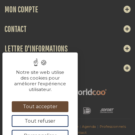
MON COMPTE
CONTACT
LETTRE D'INFORMATIONS
NOUS SUIVRE
Notre site web utilise
des cookies pour
améliorer l'expérience
utilisateur.
Tout accepter
Tout refuser
© 2017
Les Breuvages de La Chaudasse
|
Agenda
|
Professionnels
|
Sites amis
|
Contact