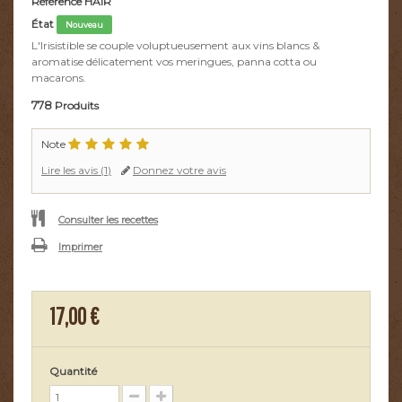
Référence
HAIR
État
Nouveau
L'Irisistible se couple voluptueusement aux vins blancs &
aromatise délicatement vos meringues, panna cotta ou
macarons.
778
Produits
Note
Lire les avis (
1
)
Donnez votre avis
Consulter les recettes
Imprimer
17,00 €
Quantité