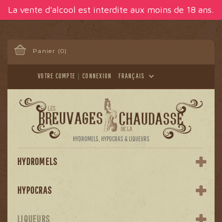
Panneau de gestion des cookies
La vente d'alcool est interdite aux moins de 18 ans.
Panier
(0)
VOTRE COMPTE
CONNEXION
FRANÇAIS
HYDROMELS, HYPOCRAS & LIQUEURS
HYDROMELS
HYPOCRAS
LIQUEURS