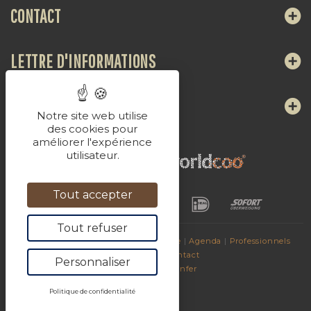
CONTACT
LETTRE D'INFORMATIONS
NOUS SUIVRE
Notre site web utilise
des cookies pour
améliorer l'expérience
utilisateur.
Tout accepter
Tout refuser
© 2017
Les Breuvages de La Chaudasse
|
Agenda
|
Professionnels
|
Sites amis
|
Contact
Personnaliser
Propulsé par
Konfer
Politique de confidentialité