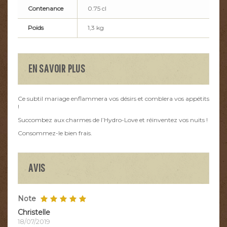
Contenance
0.75 cl
Poids
1,3 kg
EN SAVOIR PLUS
Ce subtil mariage enflammera vos désirs et comblera vos appétits
!
Succombez aux charmes de l’Hydro-Love et réinventez vos nuits !
Consommez-le bien frais.
AVIS
Note
Christelle
18/07/2019