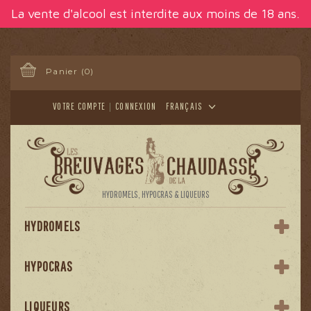
Panneau de gestion des cookies
La vente d'alcool est interdite aux moins de 18 ans.
Panier
(0)
VOTRE COMPTE
CONNEXION
FRANÇAIS
HYDROMELS, HYPOCRAS & LIQUEURS
HYDROMELS
HYPOCRAS
LIQUEURS