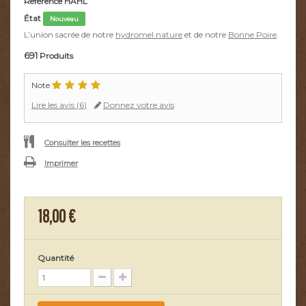
Référence
HAHL
État
Nouveau
L’union sacrée de notre
hydromel nature
et de notre
Bonne Poire
.
691
Produits
Note
Lire les avis (
6
)
Donnez votre avis
Consulter les recettes
Imprimer
18,00 €
Quantité