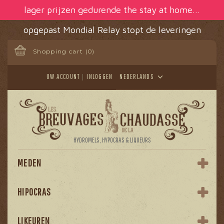
Cookies beheer paneel
lager prijzen gedurende the stay at home...
opgepast Mondial Relay stopt de leveringen
Shopping cart
(0)
UW ACCOUNT
INLOGGEN
NEDERLANDS
HYDROMELS, HYPOCRAS & LIQUEURS
MEDEN
HIPOCRAS
LIKEUREN