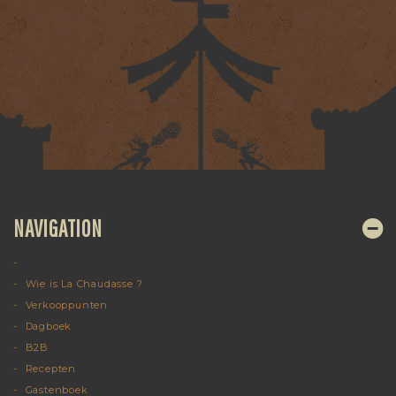
NAVIGATION
Wie is La Chaudasse ?
Verkooppunten
Dagboek
B2B
Recepten
Gastenboek