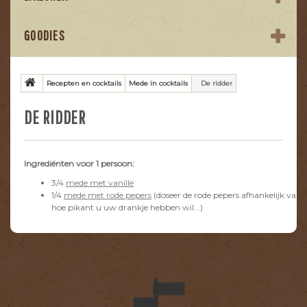
GOODIES
Recepten en cocktails
Mede in cocktails
De ridder
DE RIDDER
Ingrediënten voor 1 persoon:
3/4
mede met vanille
1/4
mede met rode pepers
(doseer de rode pepers afhankelijk van
hoe pikant u uw drankje hebben wil...)