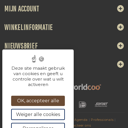
MIJN ACCOUNT
WINKELINFORMATIE
NIEUWSBRIEF
VOLG ONS
Deze site maakt gebruik
van cookies en geeft u
controle over wat u wilt
activeren
OK, accepteer alle
Weiger alle cookies
© 2017
Dranken van La Chaudasse
|
Agenda
|
Professionals
|
Vrienden sites
|
Contacteer ons