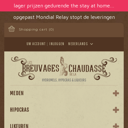
Cookies beheer paneel
lager prijzen gedurende the stay at home...
opgepast Mondial Relay stopt de leveringen
Shopping cart
(0)
UW ACCOUNT
INLOGGEN
NEDERLANDS
HYDROMELS, HYPOCRAS & LIQUEURS
MEDEN
HIPOCRAS
LIKEUREN