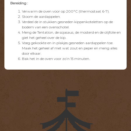
Bereiding :
Verwarm de oven voor op 200°C (thermostaat 6-7).
Stoom de aardappelen.
Verdeel de in stukken gesneden kippenkoteletten op de
bodem van een ovenschotel.
Meng de Tentation, de sojasaus, de mosterd en de olijfolie en
giet het geheel over de kip.
Voeg gekookte en in plakjes gesneden aardappelen toe.
Maak het geheel af met wat zout en peper en meng alles
door elkaar.
Bak het in de oven voor zo’n 15 minuten.