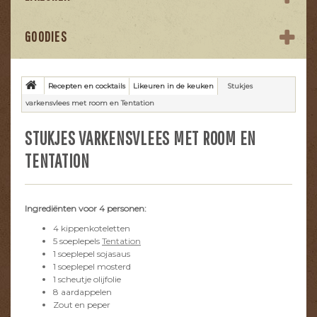
GOODIES
Recepten en cocktails
Likeuren in de keuken
Stukjes
varkensvlees met room en Tentation
STUKJES VARKENSVLEES MET ROOM EN
TENTATION
Ingrediënten voor 4 personen:
4 kippenkoteletten
5 soeplepels
Tentation
1 soeplepel sojasaus
1 soeplepel mosterd
1 scheutje olijfolie
8 aardappelen
Zout en peper