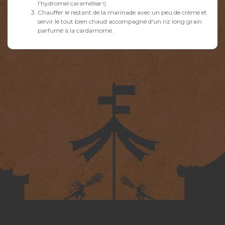
l'hydromel caramélise !).
Chauffer le restant de la marinade avec un peu de crème et
servir le tout bien chaud accompagné d'un riz long grain
parfumé à la cardamome.