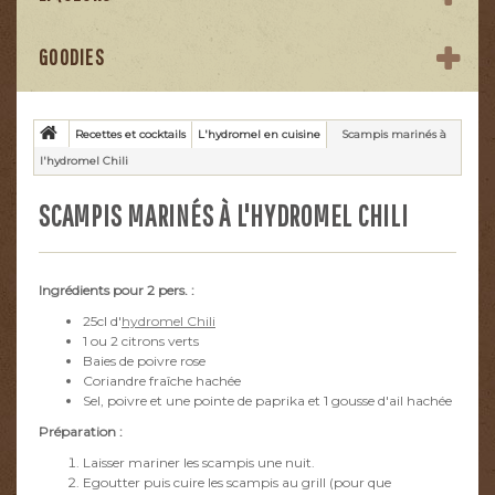
GOODIES
Recettes et cocktails
L'hydromel en cuisine
Scampis marinés à
l'hydromel Chili
SCAMPIS MARINÉS À L'HYDROMEL CHILI
Ingrédients pour 2 pers. :
25cl d'
hydromel Chili
1 ou 2 citrons verts
Baies de poivre rose
Coriandre fraîche hachée
Sel, poivre et une pointe de paprika et 1 gousse d'ail hachée
Préparation :
Laisser mariner les scampis une nuit.
Egoutter puis cuire les scampis au grill (pour que