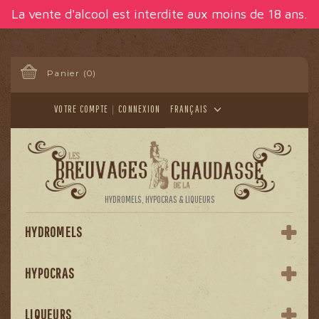
Panneau de gestion des cookies
La vente d'alcool est interdite aux moins de 18 ans.
Panier
(0)
VOTRE COMPTE
CONNEXION
FRANÇAIS
HYDROMELS, HYPOCRAS & LIQUEURS
HYDROMELS
HYPOCRAS
LIQUEURS