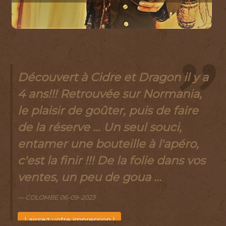
Mon rendez-vous annuel a la
médiévale de Brie-Comte-Robert,
toujours un plaisir d'échanger
avec vous, et des produits de
qualité, jamais été déçu, du coup
vivement l'année prochaine pour
vous revoir et sûrement que je
me laisserai tent ...
JÉRÔME 05-10-2022